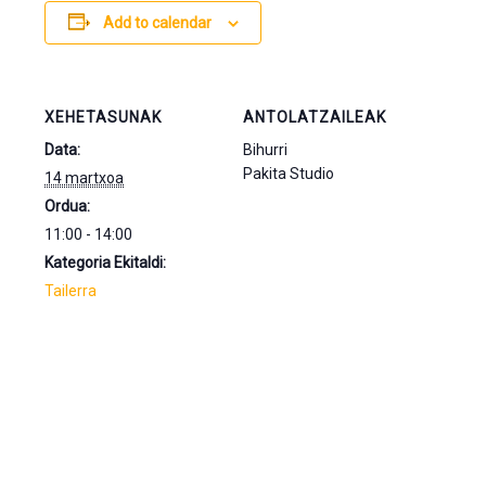
Add to calendar
XEHETASUNAK
ANTOLATZAILEAK
Data:
Bihurri
Pakita Studio
14 martxoa
Ordua:
11:00 - 14:00
Kategoria Ekitaldi:
Tailerra