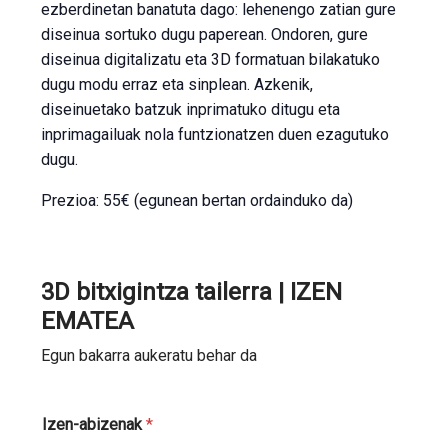
ezberdinetan banatuta dago: lehenengo zatian gure
diseinua sortuko dugu paperean. Ondoren, gure
diseinua digitalizatu eta 3D formatuan bilakatuko
dugu modu erraz eta sinplean. Azkenik,
diseinuetako batzuk inprimatuko ditugu eta
inprimagailuak nola funtzionatzen duen ezagutuko
dugu.
Prezioa: 55€ (egunean bertan ordainduko da)
3D bitxigintza tailerra | IZEN
EMATEA
Egun bakarra aukeratu behar da
Izen-abizenak
*