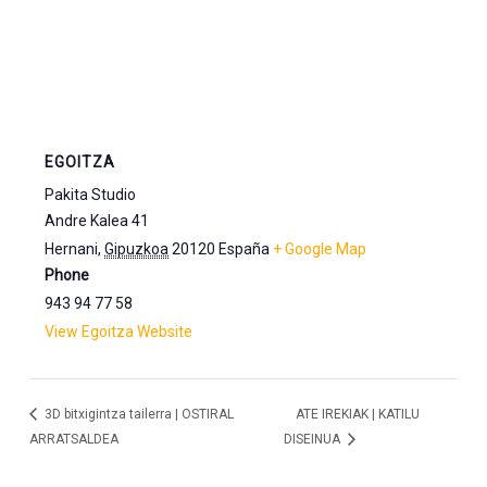
EGOITZA
Pakita Studio
Andre Kalea 41
Hernani
,
Gipuzkoa
20120
España
+ Google Map
Phone
943 94 77 58
View Egoitza Website
3D bitxigintza tailerra | OSTIRAL
ATE IREKIAK | KATILU
ARRATSALDEA
DISEINUA