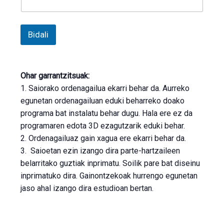
Bidali
Ohar garrantzitsuak:
1. Saiorako ordenagailua ekarri behar da. Aurreko
egunetan ordenagailuan eduki beharreko doako
programa bat instalatu behar dugu. Hala ere ez da
programaren edota 3D ezagutzarik eduki behar.
2. Ordenagailuaz gain xagua ere ekarri behar da.
3. Saioetan ezin izango dira parte-hartzaileen
belarritako guztiak inprimatu. Soilik pare bat diseinu
inprimatuko dira. Gainontzekoak hurrengo egunetan
jaso ahal izango dira estudioan bertan.