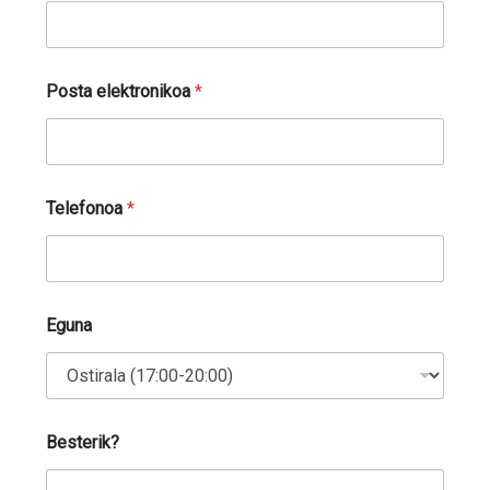
Posta elektronikoa
*
Telefonoa
*
Eguna
Besterik?